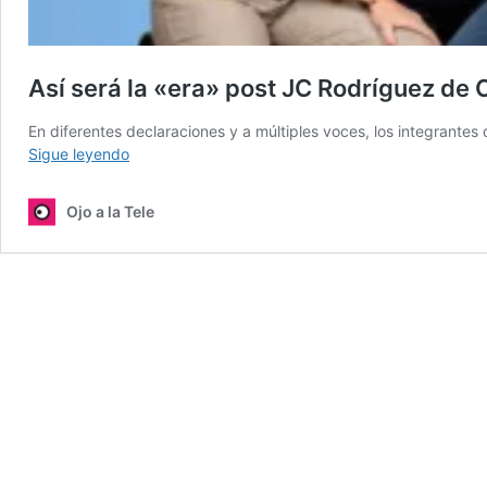
Así será la «era» post JC Rodríguez de
En diferentes declaraciones y a múltiples voces, los integrantes
Así
Sigue leyendo
será
la
Ojo a la Tele
«era»
post
JC
Rodríguez
de
Contigo
en
la
mañana