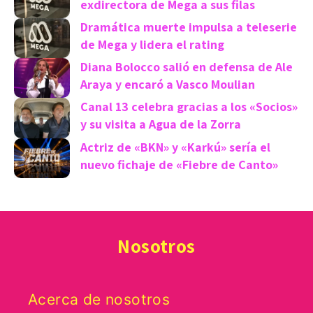
exdirectora de Mega a sus filas
Dramática muerte impulsa a teleserie
de Mega y lidera el rating
Diana Bolocco salió en defensa de Ale
Araya y encaró a Vasco Moulian
Canal 13 celebra gracias a los «Socios»
y su visita a Agua de la Zorra
Actriz de «BKN» y «Karkú» sería el
nuevo fichaje de «Fiebre de Canto»
Nosotros
Acerca de nosotros