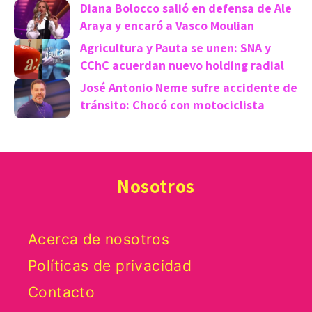
Diana Bolocco salió en defensa de Ale
Araya y encaró a Vasco Moulian
Agricultura y Pauta se unen: SNA y
CChC acuerdan nuevo holding radial
José Antonio Neme sufre accidente de
tránsito: Chocó con motociclista
Nosotros
Acerca de nosotros
Políticas de privacidad
Contacto