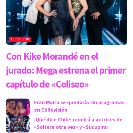
TELEVISIÓN
Con Kike Morandé en el
jurado: Mega estrena el primer
capítulo de «Coliseo»
Fran Maira se quedaría sin programas
en Chilevisión
¡Qué dice Chile! reunirá a actrices de
«Soltera otra vez» y «Sucupira»