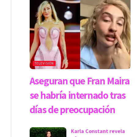
TELEVISIÓN
Aseguran que Fran Maira
se habría internado tras
días de preocupación
Karla Constant revela