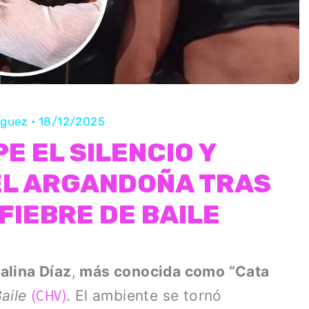
ríguez
•
18/12/2025
E EL SILENCIO Y
EL ARGANDOÑA TRAS
FIEBRE DE BAILE
alina Díaz
,
más conocida como “Cata
(CHV)
aile
. El ambiente se tornó