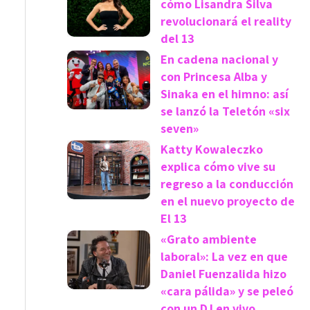
cómo Lisandra Silva
revolucionará el reality
del 13
En cadena nacional y
con Princesa Alba y
Sinaka en el himno: así
se lanzó la Teletón «six
seven»
Katty Kowaleczko
explica cómo vive su
regreso a la conducción
en el nuevo proyecto de
El 13
«Grato ambiente
laboral»: La vez en que
Daniel Fuenzalida hizo
«cara pálida» y se peleó
con un DJ en vivo