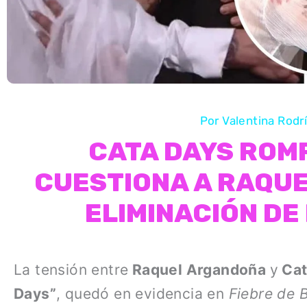
Por
Valentina Rod
CATA DAYS ROMP
CUESTIONA A RAQU
ELIMINACIÓN DE 
La tensión entre
Raquel Argandoña
y
Cat
Days”
, quedó en evidencia en
Fiebre de B