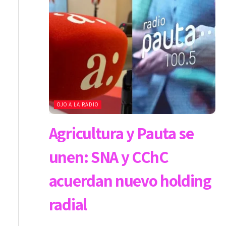
OJO A LA RADIO
Agricultura y Pauta se
unen: SNA y CChC
acuerdan nuevo holding
radial