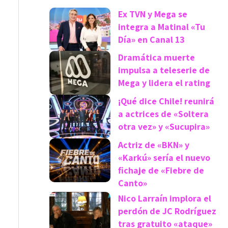
Ex TVN y Mega se
integra a Matinal «Tu
Día» en Canal 13
Dramática muerte
impulsa a teleserie de
Mega y lidera el rating
¡Qué dice Chile! reunirá
a actrices de «Soltera
otra vez» y «Sucupira»
Actriz de «BKN» y
«Karkú» sería el nuevo
fichaje de «Fiebre de
Canto»
Nico Larraín implora el
perdón de JC Rodríguez
tras gratuito «ataque»