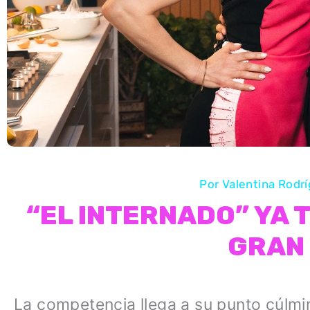
Por
Valentina Rodr
“EL INTERNADO” YA 
GRAN 
La competencia llega a su punto cúlmi