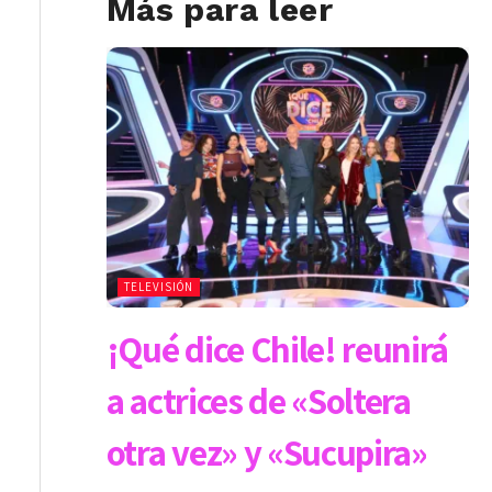
Más para leer
TELEVISIÓN
¡Qué dice Chile! reunirá
a actrices de «Soltera
otra vez» y «Sucupira»