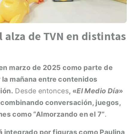
l alza de TVN en distintas
en marzo de 2025 como parte de
ir la mañana entre contenidos
ión.
Desde entonces
, «
El Medio Día
»
, combinando conversación, juegos,
ones como “Almorzando en el 7”
.
á integrado por figuras como Paulina