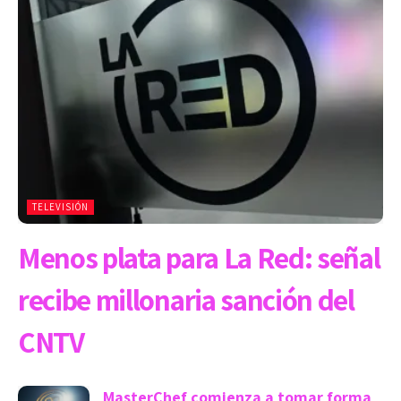
TELEVISIÓN
Menos plata para La Red: señal
recibe millonaria sanción del
CNTV
MasterChef comienza a tomar forma