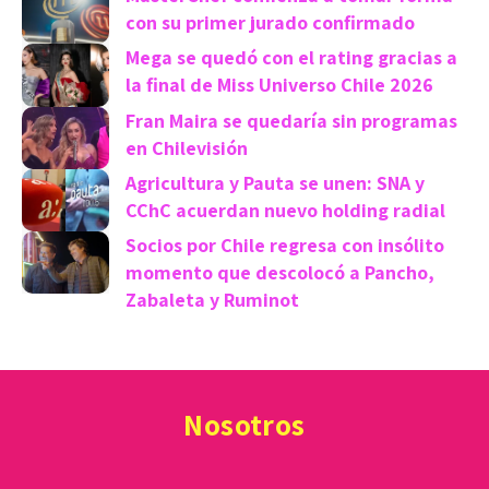
con su primer jurado confirmado
Mega se quedó con el rating gracias a
la final de Miss Universo Chile 2026
Fran Maira se quedaría sin programas
en Chilevisión
Agricultura y Pauta se unen: SNA y
CChC acuerdan nuevo holding radial
Socios por Chile regresa con insólito
momento que descolocó a Pancho,
Zabaleta y Ruminot
Nosotros