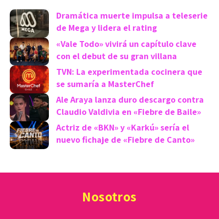
Dramática muerte impulsa a teleserie
de Mega y lidera el rating
«Vale Todo» vivirá un capítulo clave
con el debut de su gran villana
TVN: La experimentada cocinera que
se sumaría a MasterChef
Ale Araya lanza duro descargo contra
Claudio Valdivia en «Fiebre de Baile»
Actriz de «BKN» y «Karkú» sería el
nuevo fichaje de «Fiebre de Canto»
Nosotros