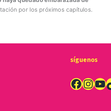
eso haya quedado embarazada de
ación por los próximos capítulos.
síguenos