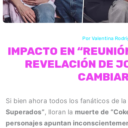
Por
Valentina Rodr
IMPACTO EN “REUNIÓ
REVELACIÓN DE J
CAMBIAR
Si bien ahora todos los fanáticos de l
Superados”
, lloran la
muerte de “Coke
personajes apuntan inconscientemen