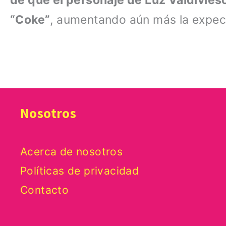
de que el personaje de Luz Valdivi
“Coke”
, aumentando aún más la expect
Nosotros
Acerca de nosotros
Políticas de privacidad
Contacto