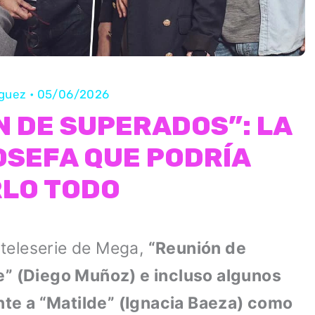
íguez
•
05/06/2026
N DE SUPERADOS”: LA
OSEFA QUE PODRÍA
LO TODO
a teleserie de Mega,
“Reunión de
” (Diego Muñoz) e incluso algunos
te a “Matilde” (Ignacia Baeza) como