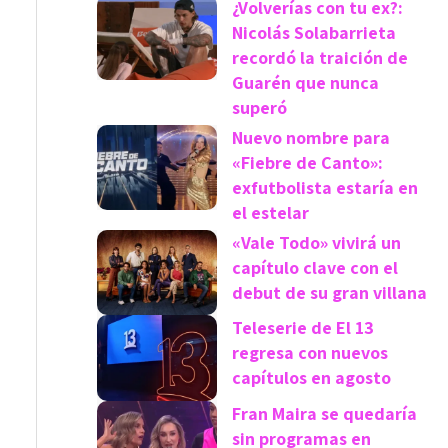
¿Volverías con tu ex?:
Nicolás Solabarrieta
recordó la traición de
Guarén que nunca
superó
Nuevo nombre para
«Fiebre de Canto»:
exfutbolista estaría en
el estelar
«Vale Todo» vivirá un
capítulo clave con el
debut de su gran villana
Teleserie de El 13
regresa con nuevos
capítulos en agosto
Fran Maira se quedaría
sin programas en