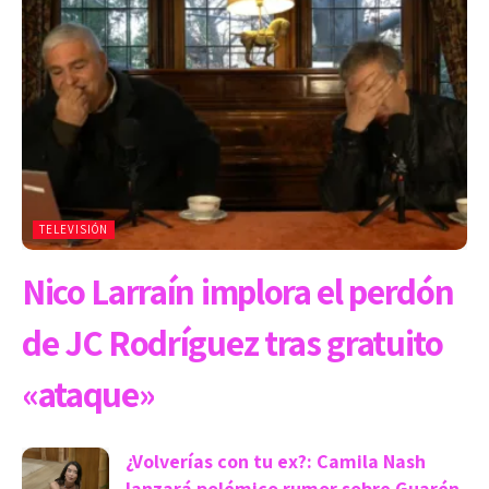
TELEVISIÓN
Nico Larraín implora el perdón
de JC Rodríguez tras gratuito
«ataque»
¿Volverías con tu ex?: Camila Nash
lanzará polémico rumor sobre Guarén