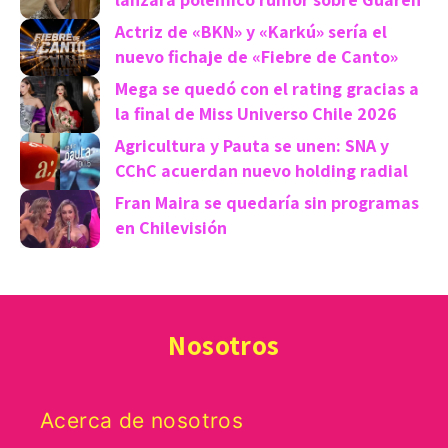
Actriz de «BKN» y «Karkú» sería el
nuevo fichaje de «Fiebre de Canto»
Mega se quedó con el rating gracias a
la final de Miss Universo Chile 2026
Agricultura y Pauta se unen: SNA y
CChC acuerdan nuevo holding radial
Fran Maira se quedaría sin programas
en Chilevisión
Nosotros
Acerca de nosotros