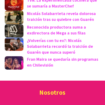
TVN: La experimentada cocinera que
se sumaría a MasterChef
Nicolás Solabarrieta revela dolorosa
traición tras su quiebre con Guarén
Reconocida productora suma a
exdirectora de Mega a sus filas
¿Volverías con tu ex?: Nicolás
Solabarrieta recordó la traición de
Guarén que nunca superó
Fran Maira se quedaría sin programas
en Chilevisión
Nosotros