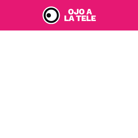
Ir
al
contenido