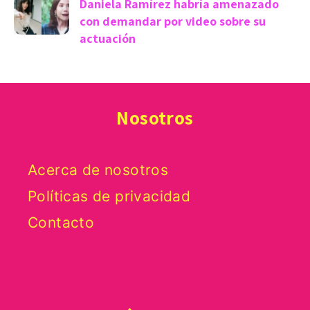
Daniela Ramírez habría amenazado
con demandar por video sobre su
actuación
Nosotros
Acerca de nosotros
Políticas de privacidad
Contacto