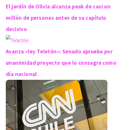
El jardín de Olivia alcanza peak de casi un
millón de personas antes de su capítulo
decisivo
Avanza «ley Teletón»: Senado aprueba por
unanimidad proyecto que lo consagra como
día nacional