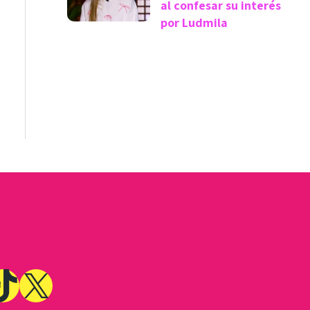
al confesar su interés
por Ludmila