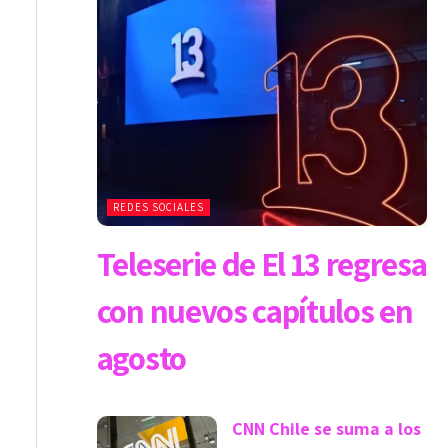
REDES SOCIALES
Teleserie de El 13 regresa
con nuevos capítulos en
agosto
CNN Chile se suma a los