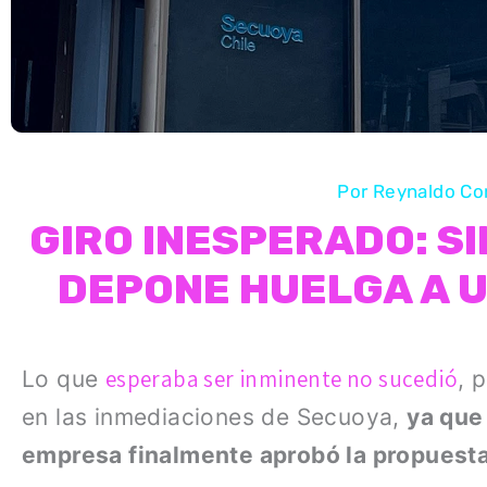
Por
Reynaldo Co
GIRO INESPERADO: S
DEPONE HUELGA A U
esperaba ser inminente no sucedió
Lo que
, 
en las inmediaciones de Secuoya,
ya que
empresa finalmente aprobó la propuesta