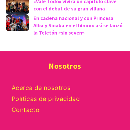
«Vale Todo» vivirá un capítulo clave
con el debut de su gran villana
En cadena nacional y con Princesa
Alba y Sinaka en el himno: así se lanzó
la Teletón «six seven»
Nosotros
Acerca de nosotros
Políticas de privacidad
Contacto