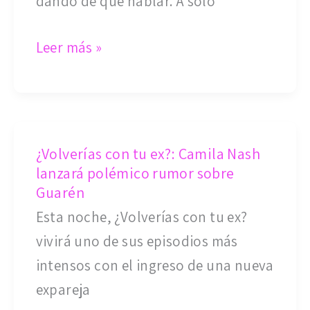
dando de qué hablar. A solo
Mega
y
Leer más »
lidera
el
rating
¿Volverías
¿Volverías con tu ex?: Camila Nash
con
lanzará polémico rumor sobre
tu
Guarén
ex?:
Esta noche, ¿Volverías con tu ex?
Camila
vivirá uno de sus episodios más
Nash
intensos con el ingreso de una nueva
lanzará
expareja
polémico