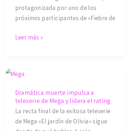
al
protagonizada por uno de los
confirmar
próximos participantes de «Fiebre de
su
separación
Leer más »
tras
un
año
Dramática
de
muerte
casada
Dramática muerte impulsa a
impulsa
teleserie de Mega y lidera el rating
a
La recta final de la exitosa teleserie
teleserie
de Mega «El jardín de Olivia» sigue
de