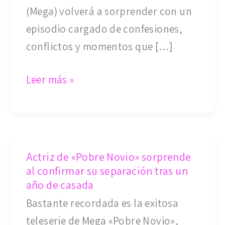
ex?»
(Mega) volverá a sorprender con un
recuerda
episodio cargado de confesiones,
romance
conflictos y momentos que […]
con
Felipe
Leer más »
Camiroaga
Actriz
Actriz de «Pobre Novio» sorprende
de
al confirmar su separación tras un
«Pobre
año de casada
Novio»
Bastante recordada es la exitosa
sorprende
teleserie de Mega «Pobre Novio»,