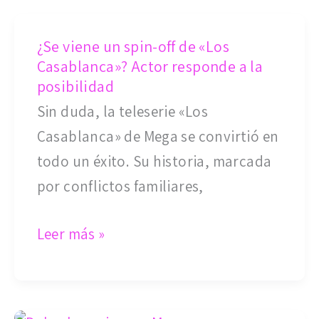
Miss
¿Se
Universo
¿Se viene un spin-off de «Los
viene
Chile
Casablanca»? Actor responde a la
un
2026
posibilidad
spin-
Sin duda, la teleserie «Los
off
Casablanca» de Mega se convirtió en
de
todo un éxito. Su historia, marcada
«Los
por conflictos familiares,
Casablanca»?
Actor
Leer más »
responde
a
la