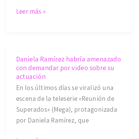
rumor
Leer más »
sobre
Guarén
Daniela
Daniela Ramírez habría amenazado
Ramírez
con demandar por video sobre su
habría
actuación
amenazado
En los últimos días se viralizó una
con
escena de la teleserie «Reunión de
demandar
Superados» (Mega), protagonizada
por
por Daniela Ramírez, que
video
sobre