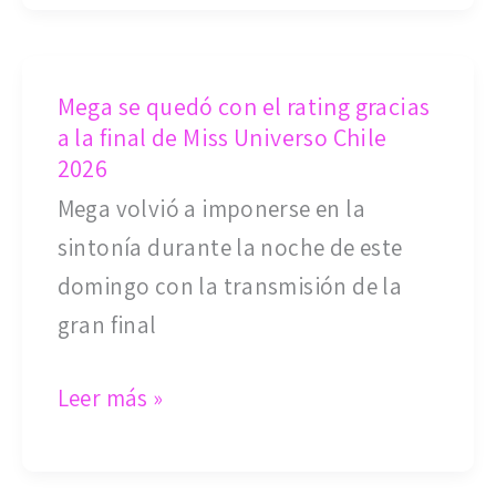
Guarén
que
Mega
nunca
Mega se quedó con el rating gracias
se
superó
a la final de Miss Universo Chile
quedó
2026
con
Mega volvió a imponerse en la
el
sintonía durante la noche de este
rating
domingo con la transmisión de la
gracias
gran final
a
la
Leer más »
final
de