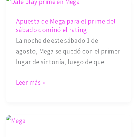
Apuesta
posibilidad
de
Apuesta de Mega para el prime del
Mega
sábado dominó el rating
para
La noche de este sábado 1 de
el
agosto, Mega se quedó con el primer
prime
lugar de sintonía, luego de que
del
sábado
Leer más »
dominó
el
rating
Reconocida
productora