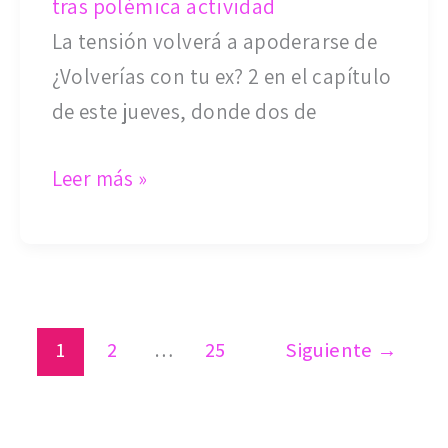
tras polémica actividad
ex?
La tensión volverá a apoderarse de
2:
¿Volverías con tu ex? 2 en el capítulo
Nicolás
de este jueves, donde dos de
Solabarrieta
explota
Leer más »
contra
Guarén
tras
polémica
actividad
1
2
…
25
Siguiente
→