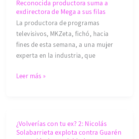
Reconocida productora suma a
suma
exdirectora de Mega a sus filas
a
La productora de programas
exdirectora
televisivos, MKZeta, fichó, hacia
de
fines de esta semana, a una mujer
Mega
experta en la industria, que
a
sus
Leer más »
filas
¿Volverías
¿Volverías con tu ex? 2: Nicolás
con
Solabarrieta explota contra Guarén
tu