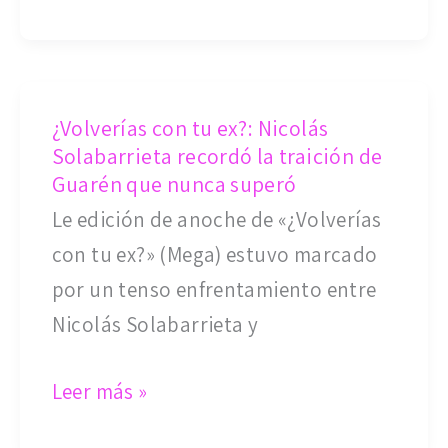
por
Ludmila
¿Volverías
¿Volverías con tu ex?: Nicolás
con
Solabarrieta recordó la traición de
tu
Guarén que nunca superó
ex?:
Le edición de anoche de «¿Volverías
Nicolás
con tu ex?» (Mega) estuvo marcado
Solabarrieta
por un tenso enfrentamiento entre
recordó
Nicolás Solabarrieta y
la
traición
Leer más »
de