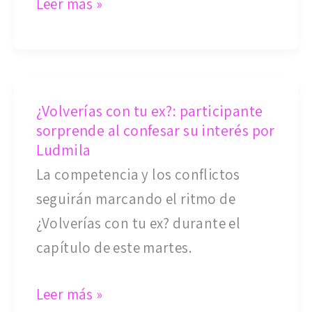
Leer más »
su
actuación
¿Volverías
¿Volverías con tu ex?: participante
con
sorprende al confesar su interés por
tu
Ludmila
ex?:
La competencia y los conflictos
participante
seguirán marcando el ritmo de
sorprende
¿Volverías con tu ex? durante el
al
capítulo de este martes.
confesar
su
Leer más »
interés