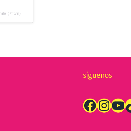
hile (@tvn)
síguenos