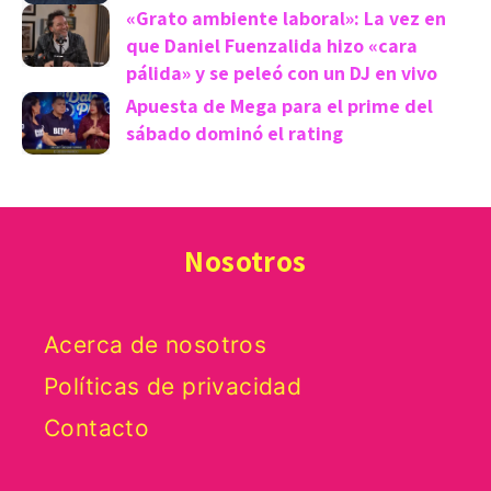
«Grato ambiente laboral»: La vez en
que Daniel Fuenzalida hizo «cara
pálida» y se peleó con un DJ en vivo
Apuesta de Mega para el prime del
sábado dominó el rating
Nosotros
Acerca de nosotros
Políticas de privacidad
Contacto