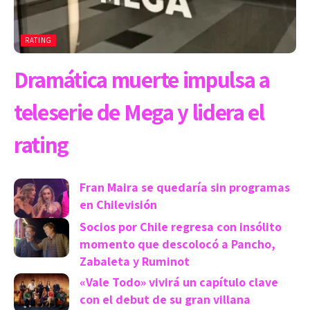
RATING
Dramática muerte impulsa a
teleserie de Mega y lidera el
rating
Fran Maira se quedaría sin programas
en Chilevisión
Socios por Chile regresa con insólito
momento que descolocó a Pancho,
Zabaleta y Ruminot
«Vale Todo» vivirá un capítulo clave
con el debut de su gran villana