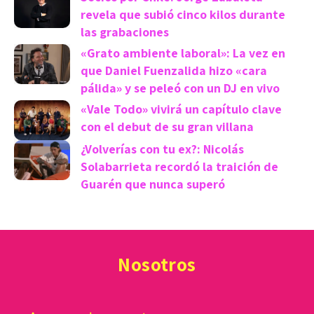
revela que subió cinco kilos durante
las grabaciones
«Grato ambiente laboral»: La vez en
que Daniel Fuenzalida hizo «cara
pálida» y se peleó con un DJ en vivo
«Vale Todo» vivirá un capítulo clave
con el debut de su gran villana
¿Volverías con tu ex?: Nicolás
Solabarrieta recordó la traición de
Guarén que nunca superó
Nosotros