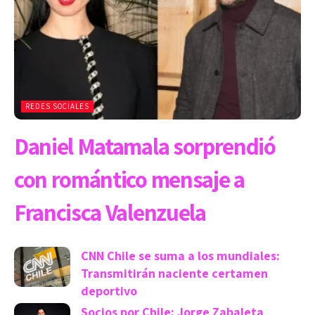
REDES SOCIALES
Daniel Matamala sorprendió
con romántico mensaje a
Francisca Valenzuela
CNN Chile se suma a los mundiales:
Transmitirán naciente certamen
deportivo
Socios por Chile: Jorge Zabaleta