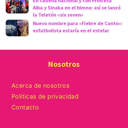
En cadena nacional y con Princesa
Alba y Sinaka en el himno: así se lanzó
la Teletón «six seven»
Nuevo nombre para «Fiebre de Canto»:
exfutbolista estaría en el estelar
Nosotros
Acerca de nosotros
Políticas de privacidad
Contacto