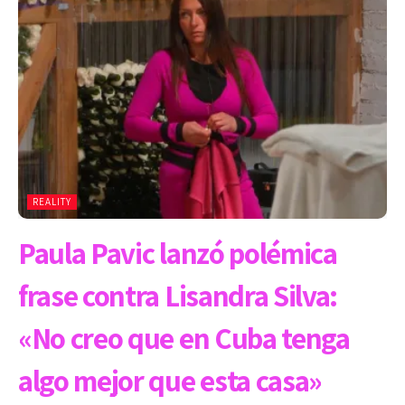
REALITY
Paula Pavic lanzó polémica
frase contra Lisandra Silva:
«No creo que en Cuba tenga
algo mejor que esta casa»