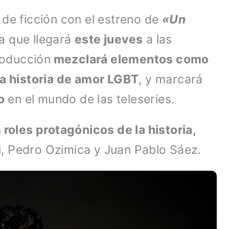
de ficción con el estreno de
«Un
la que llegará
este jueves
a las
producción
mezclará elementos como
na historia de amor LGBT
, y marcará
o
en el mundo de las teleseries.
 roles protagónicos de la historia,
, Pedro Ozimica y Juan Pablo Sáez.