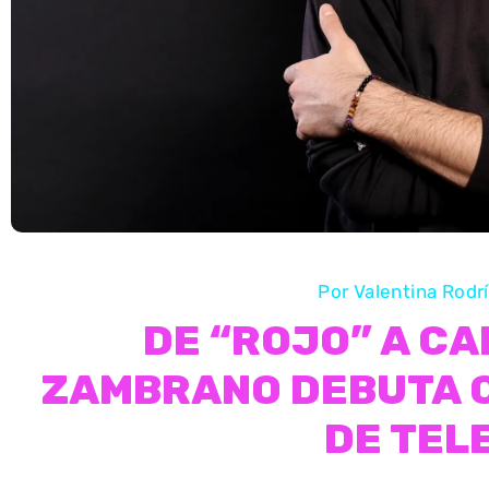
Por
Valentina Rod
DE “ROJO” A CA
ZAMBRANO DEBUTA 
DE TEL