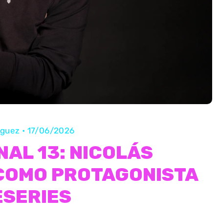
ríguez
•
17/06/2026
NAL 13: NICOLÁS
COMO PROTAGONISTA
ESERIES