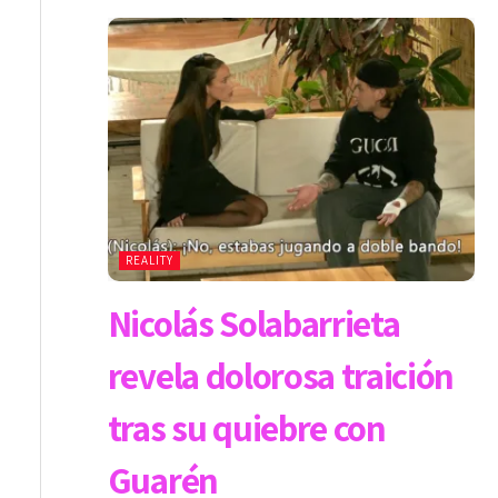
REALITY
Nicolás Solabarrieta
revela dolorosa traición
tras su quiebre con
Guarén