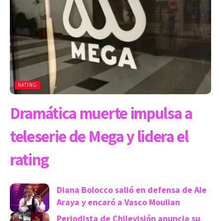
RATING
Dramática muerte impulsa a
teleserie de Mega y lidera el
rating
Diana Bolocco salió en defensa de Ale
Araya y encaró a Vasco Moulian
Periodista de Chilevisión anuncia su