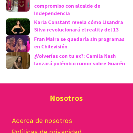
compromiso con alcalde de
Independencia
Karla Constant revela cómo Lisandra
Silva revolucionará el reality del 13
Fran Maira se quedaría sin programas
en Chilevisión
¿Volverías con tu ex?: Camila Nash
lanzará polémico rumor sobre Guarén
Nosotros
Acerca de nosotros
Políticas de privacidad