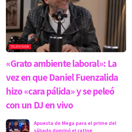
TELEVISIÓN
«Grato ambiente laboral»: La
vez en que Daniel Fuenzalida
hizo «cara pálida» y se peleó
con un DJ en vivo
Apuesta de Mega para el prime del
sábado dominó el rating