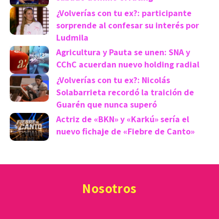
¿Volverías con tu ex?: participante
sorprende al confesar su interés por
Ludmila
Agricultura y Pauta se unen: SNA y
CChC acuerdan nuevo holding radial
¿Volverías con tu ex?: Nicolás
Solabarrieta recordó la traición de
Guarén que nunca superó
Actriz de «BKN» y «Karkú» sería el
nuevo fichaje de «Fiebre de Canto»
Nosotros