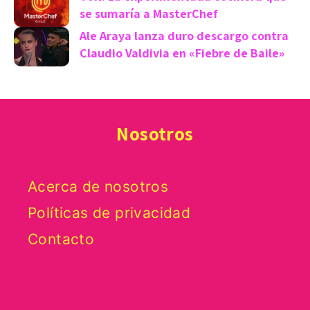
se sumaría a MasterChef
Ale Araya lanza duro descargo contra
Claudio Valdivia en «Fiebre de Baile»
Nosotros
Acerca de nosotros
Políticas de privacidad
Contacto