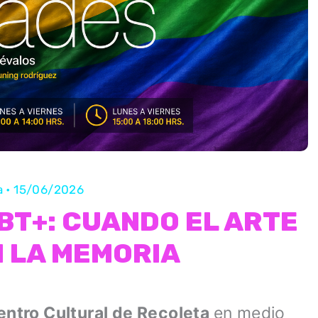
a
•
15/06/2026
BT+: CUANDO EL ARTE
 LA MEMORIA
entro Cultural de Recoleta
en medio