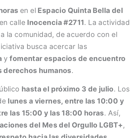
horas
en el
Espacio Quinta Bella del
 en calle
Inocencia #2711
. La actividad
a la comunidad, de acuerdo con el
iciativa busca acercar las
ía
y
fomentar espacios de encuentro
os derechos humanos
.
úblico
hasta el próximo 3 de julio
. Los
 de
lunes a viernes, entre las 10:00 y
re las 15:00 y las 18:00 horas
. Así,
iones del Mes del Orgullo LGBT+
,
respeto hacia las diversidades