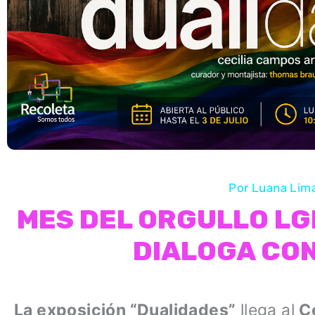
Por
Luana Lim
MES DEL ORGULLO LG
DIALOGA CON
La exposición “Dualidades”
llega al
C