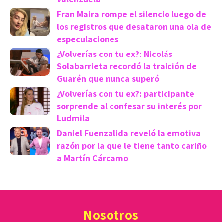
Fran Maira rompe el silencio luego de
los registros que desataron una ola de
especulaciones
¿Volverías con tu ex?: Nicolás
Solabarrieta recordó la traición de
Guarén que nunca superó
¿Volverías con tu ex?: participante
sorprende al confesar su interés por
Ludmila
Daniel Fuenzalida reveló la emotiva
razón por la que le tiene tanto cariño
a Martín Cárcamo
Nosotros