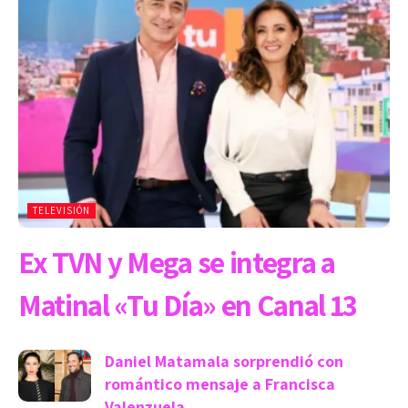
TELEVISIÓN
Ex TVN y Mega se integra a
Matinal «Tu Día» en Canal 13
Daniel Matamala sorprendió con
romántico mensaje a Francisca
Valenzuela