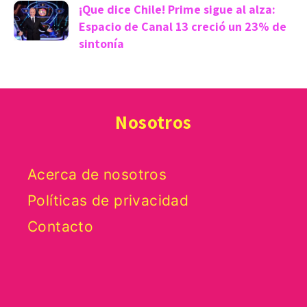
¡Que dice Chile! Prime sigue al alza:
Espacio de Canal 13 creció un 23% de
sintonía
Nosotros
Acerca de nosotros
Políticas de privacidad
Contacto