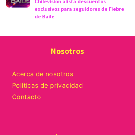
Chilevisión alista descuentos
exclusivos para seguidores de Fiebre
de Baile
Nosotros
Acerca de nosotros
Políticas de privacidad
Contacto