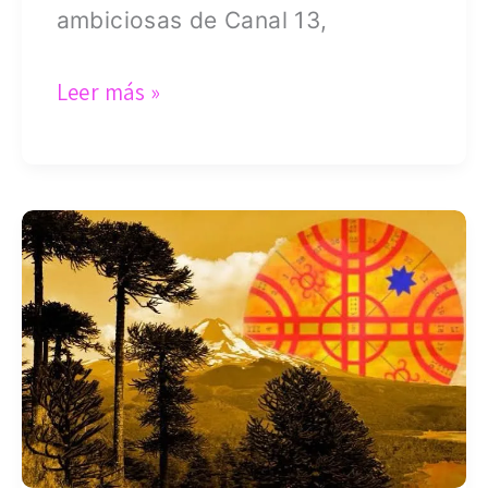
ambiciosas de Canal 13,
Leer más »
We
Tripantu:
el
renacer
que
marca
el