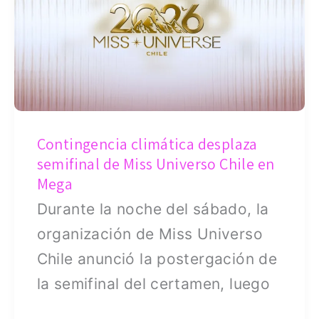
desplaza
semifinal
de
Miss
Universo
Chile
Contingencia climática desplaza
en
semifinal de Miss Universo Chile en
Mega
Mega
Durante la noche del sábado, la
organización de Miss Universo
Chile anunció la postergación de
la semifinal del certamen, luego