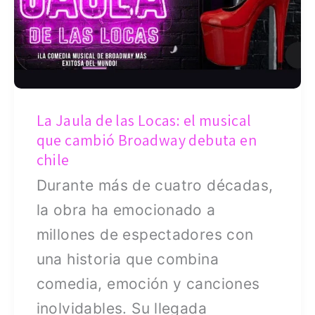
el
musical
que
cambió
Broadway
La Jaula de las Locas: el musical
debuta
que cambió Broadway debuta en
en
chile
chile
Durante más de cuatro décadas,
la obra ha emocionado a
millones de espectadores con
una historia que combina
comedia, emoción y canciones
inolvidables. Su llegada