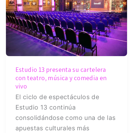
presenta
su
cartelera
con
teatro,
música
y
Estudio 13 presenta su cartelera
comedia
con teatro, música y comedia en
en
vivo
vivo
El ciclo de espectáculos de
Estudio 13 continúa
consolidándose como una de las
apuestas culturales más